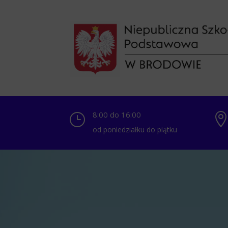
8:00 do 16:00
}
od poniedziałku do piątku