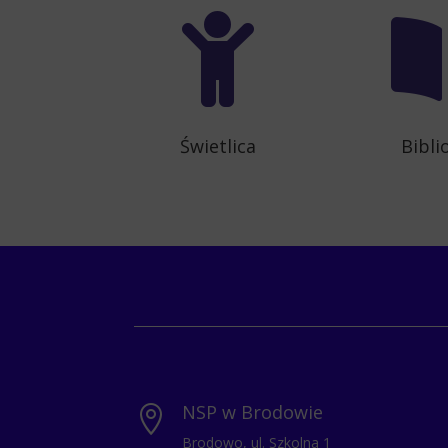

Świetlica
Bibli
NSP w Brodowie

Brodowo, ul. Szkolna 1