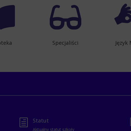


oteka
Specjaliści
Język
Statut
h
Aktualny statut szkoły