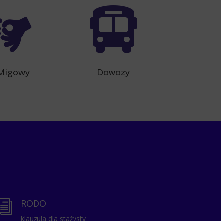


 Migowy
Dowozy
RODO
i
klauzula dla stażysty