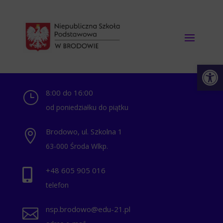
Otwórz 
8:00 do 16:00
}
od poniedziałku do piątku
Brodowo, ul. Szkolna 1

63-000 Środa Wlkp.
+48 ‭605 905 016‬

telefon
nsp.brodowo@edu-21.pl
