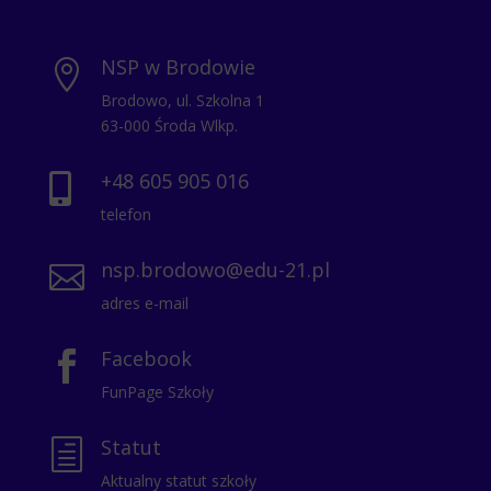
NSP w Brodowie

Brodowo, ul. Szkolna 1
63-000 Środa Wlkp.
+48 605 905 016

telefon
nsp.brodowo@edu-21.pl

adres e-mail
Facebook

FunPage Szkoły
Statut
h
Aktualny statut szkoły