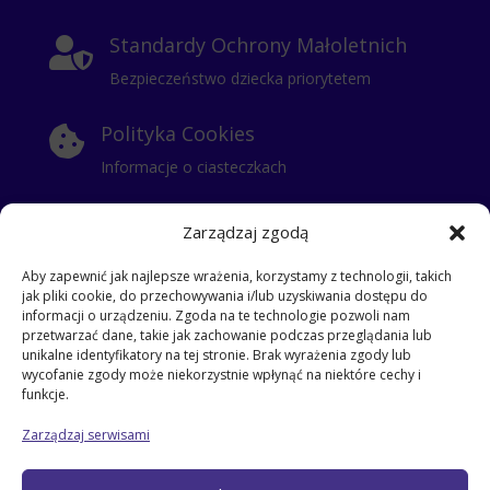
Standardy Ochrony Małoletnich

Bezpieczeństwo dziecka priorytetem
Polityka Cookies

Informacje o ciasteczkach
Polityka Prywatności

Zarządzaj zgodą
Klauzula Informacyjna
Aby zapewnić jak najlepsze wrażenia, korzystamy z technologii, takich
jak pliki cookie, do przechowywania i/lub uzyskiwania dostępu do
RODO
i
informacji o urządzeniu. Zgoda na te technologie pozwoli nam
przetwarzać dane, takie jak zachowanie podczas przeglądania lub
klauzula dla stażysty
unikalne identyfikatory na tej stronie. Brak wyrażenia zgody lub
klauzula dla kontrahentów
wycofanie zgody może niekorzystnie wpłynąć na niektóre cechy i
klauzula informacyjna dla pracowników
funkcje.
klauzula dla gości
Zarządzaj serwisami
klauzula dla pracowników
klauzula dla zatrudnionych na umowe zlecenie