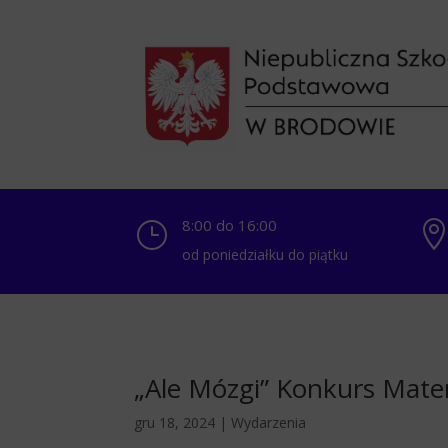
8:00 do 16:00
}
od poniedziałku do piątku
„Ale Mózgi” Konkurs Mate
gru 18, 2024
|
Wydarzenia