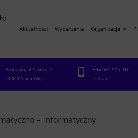
Aktualności
Wydarzenia
Organizacja
P
Brodowo, ul. Szkolna 1
+48 ‭605 905 016‬


63-000 Środa Wlkp.
telefon
matyczno – Informatyczny