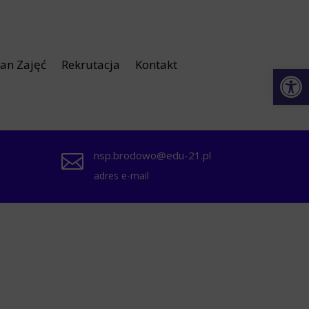
lan Zajęć
Rekrutacja
Kontakt
Otwórz 
nsp.brodowo@edu-21.pl

adres e-mail