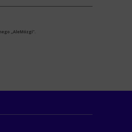
nego „AleMózgi”.