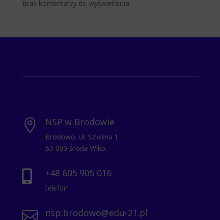
Brak komentarzy do wyświetlenia.
NSP w Brodowie

Brodowo, ul. Szkolna 1
63-000 Środa Wlkp.
+48 605 905 016

telefon
nsp.brodowo@edu-21.pl
