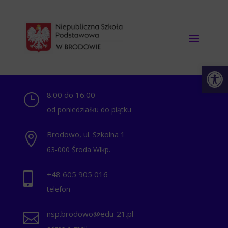
Otwórz 
8:00 do 16:00
}
od poniedziałku do piątku
Brodowo, ul. Szkolna 1

63-000 Środa Wlkp.
+48 ‭605 905 016‬

telefon
nsp.brodowo@edu-21.pl
