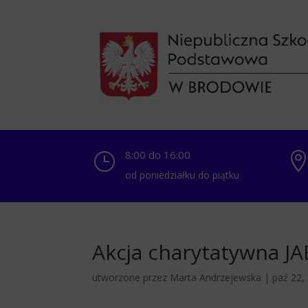
8:00 do 16:00
}
od poniedziałku do piątku
Akcja charytatywna J
utworzone przez
Marta Andrzejewska
|
paź 22,