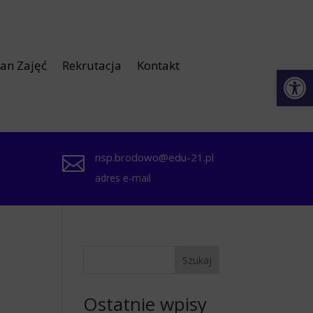
lan Zajęć
Rekrutacja
Kontakt
Otwórz 
nsp.brodowo@edu-21.pl

adres e-mail
Szukaj
Ostatnie wpisy