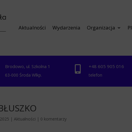
Aktualności
Wydarzenia
Organizacja
P
Brodowo, ul. Szkolna 1
+48 ‭605 905 016‬


63-000 Środa Wlkp.
telefon
ABŁUSZKO
 2025
|
Aktualności
|
0 komentarzy