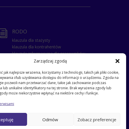
RODO
i
klauzula dla stażysty
klauzula dla kontrahentów
klauzula informacyjna dla pracowników
klauzula dla gości
Zarządzaj zgodą
klauzula dla pracowników
 jak najlepsze wrażenia, korzystamy z technologii, takich jak pliki cookie,
klauzula dla zatrudnionych na umowe
ywania i/lub uzyskiwania dostępu do informacji o urządzeniu. Zgoda na
zlecenie
gie pozwoli nam przetwarzać dane, takie jak zachowanie podczas
klauzula – przyjęcie dziecka do szkoły
 lub unikalne identyfikatory na tej stronie. Brak wyrażenia zgody lub
klauzula dla odbierających dzieci ze
gody może niekorzystnie wpłynąć na niektóre cechy i funkcje.
szkoły
erwisami
klauzula dla rodziców
Klauzula dla kandydata do pracy
ceptuję
Odmów
Zobacz preferencje