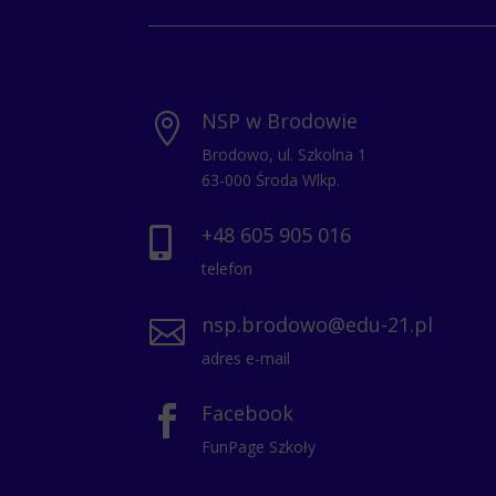
NSP w Brodowie

Brodowo, ul. Szkolna 1
63-000 Środa Wlkp.
+48 605 905 016

telefon
nsp.brodowo@edu-21.pl

adres e-mail
Facebook

FunPage Szkoły