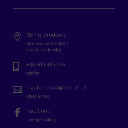
NSP w Brodowie

Brodowo, ul. Szkolna 1
63-000 Środa Wlkp.
+48 605 905 016

telefon
nsp.brodowo@edu-21.pl

adres e-mail
Facebook

FunPage Szkoły