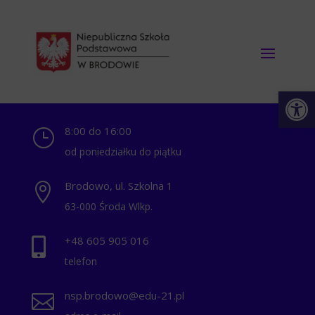
Otwórz 
8:00 do 16:00
}
od poniedziałku do piątku
Brodowo, ul. Szkolna 1

63-000 Środa Wlkp.
+48 ‭605 905 016‬

telefon
nsp.brodowo@edu-21.pl
