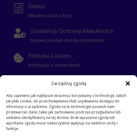
Statut
h
Aktualny statut szkoły
Standardy Ochrony Małoletnich

Bezpieczeństwo dziecka priorytetem
Polityka Cookies

Informacje o ciasteczkach
Polityka Prywatności

Zarządzaj zgodą
Klauzula Informacyjna
Aby zapewnić jak najlepsze wrażenia, korzystamy z technologii, takich
jak pliki cookie, do przechowywania i/lub uzyskiwania dostępu do
RODO
i
informacji o urządzeniu. Zgoda na te technologie pozwoli nam
przetwarzać dane, takie jak zachowanie podczas przeglądania lub
klauzula dla stażysty
unikalne identyfikatory na tej stronie. Brak wyrażenia zgody lub
klauzula dla kontrahentów
wycofanie zgody może niekorzystnie wpłynąć na niektóre cechy i
klauzula informacyjna dla pracowników
funkcje.
klauzula dla gości