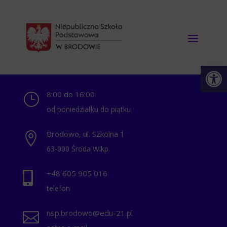
Otwórz 
8:00 do 16:00
}
od poniedziałku do piątku
Brodowo, ul. Szkolna 1

63-000 Środa Wlkp.
+48 ‭605 905 016‬

telefon
nsp.brodowo@edu-21.pl
