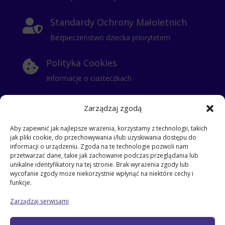
Standardy Ochrony Małoletnich

Bezpieczeństwo dziecka priorytetem
Polityka Cookies

Informacje o ciasteczkach
Polityka Prywatności

Zarządzaj zgodą
Klauzula Informacyjna
Aby zapewnić jak najlepsze wrażenia, korzystamy z technologii, takich
jak pliki cookie, do przechowywania i/lub uzyskiwania dostępu do
RODO
i
informacji o urządzeniu. Zgoda na te technologie pozwoli nam
przetwarzać dane, takie jak zachowanie podczas przeglądania lub
klauzula dla stażysty
unikalne identyfikatory na tej stronie. Brak wyrażenia zgody lub
klauzula dla kontrahentów
wycofanie zgody może niekorzystnie wpłynąć na niektóre cechy i
klauzula informacyjna dla pracowników
funkcje.
klauzula dla gości
Zarządzaj serwisami
klauzula dla pracowników
klauzula dla zatrudnionych na umowe zlecenie