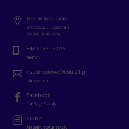
NSP w Brodowie

Brodowo, ul. Szkolna 1
63-000 Środa Wlkp.
+48 605 905 016

telefon
nsp.brodowo@edu-21.pl

adres e-mail
Facebook

FunPage Szkoły
Statut
h
Aktualny statut szkoły