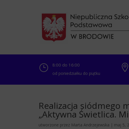
8:00 do 16:00
}
od poniedziałku do piątku
Realizacja siódmego 
„Aktywna Świetlica. M
utworzone przez
Marta Andrzejewska
|
maj 5, 