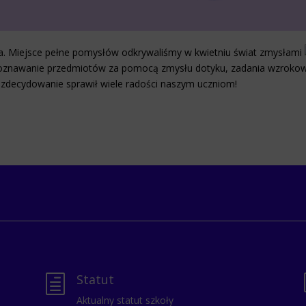
ca. Miejsce pełne pomysłów odkrywaliśmy w kwietniu świat zmysłami
poznawanie przedmiotów za pomocą zmysłu dotyku, zadania wzrokow
zdecydowanie sprawił wiele radości naszym uczniom!
Statut
h
Aktualny statut szkoły