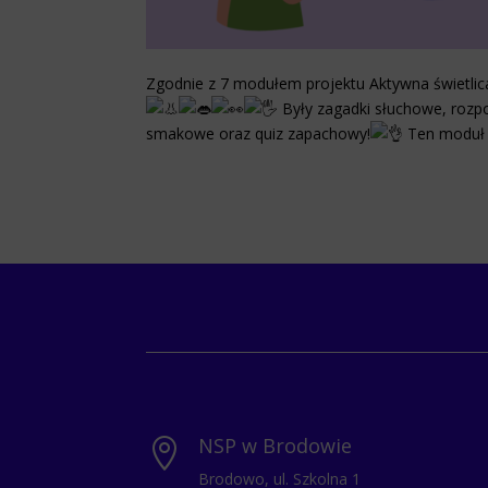
Zgodnie z 7 modułem projektu Aktywna świetli
Były zagadki słuchowe, roz
smakowe oraz quiz zapachowy!
Ten moduł 
NSP w Brodowie

Brodowo, ul. Szkolna 1