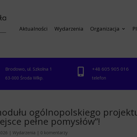
Aktualności
Wydarzenia
Organizacja
P
Brodowo, ul. Szkolna 1
+48 ‭605 905 016‬


63-000 Środa Wlkp.
telefon
modułu ogólnopolskiego projekt
iejsce pełne pomysłów”!
2026
|
Wydarzenia
|
0 komentarzy