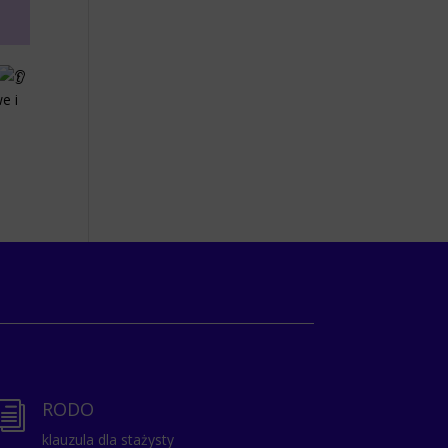
e i
RODO
i
klauzula dla stażysty