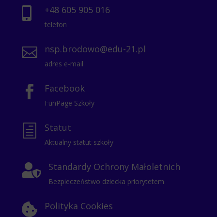
+48 605 905 016

telefon
nsp.brodowo@edu-21.pl

adres e-mail
Facebook

FunPage Szkoły
Statut
h
Aktualny statut szkoły
Standardy Ochrony Małoletnich

Bezpieczeństwo dziecka priorytetem
Polityka Cookies
