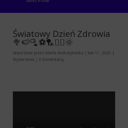
adres e-mail
Światowy Dzień Zdrowia
🥦🍉🫗⚽️🏸🚵‍♀️🌞
utworzone przez
Marta Andrzejewska
|
kwi 11, 2025
|
Wydarzenia
|
0 komentarzy