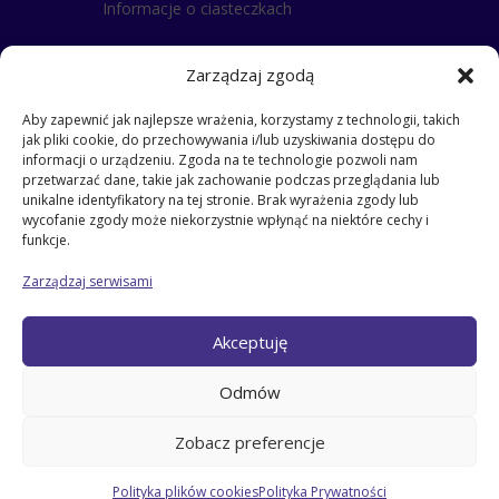
Informacje o ciasteczkach
Polityka Prywatności

Zarządzaj zgodą
Klauzula Informacyjna
Aby zapewnić jak najlepsze wrażenia, korzystamy z technologii, takich
jak pliki cookie, do przechowywania i/lub uzyskiwania dostępu do
RODO
i
informacji o urządzeniu. Zgoda na te technologie pozwoli nam
przetwarzać dane, takie jak zachowanie podczas przeglądania lub
klauzula dla stażysty
unikalne identyfikatory na tej stronie. Brak wyrażenia zgody lub
klauzula dla kontrahentów
wycofanie zgody może niekorzystnie wpłynąć na niektóre cechy i
klauzula informacyjna dla pracowników
funkcje.
klauzula dla gości
Zarządzaj serwisami
klauzula dla pracowników
klauzula dla zatrudnionych na umowe zlecenie
Akceptuję
klauzula – przyjęcie dziecka do szkoły
klauzula dla odbierających dzieci ze szkoły
Odmów
klauzula dla rodziców
Klauzula dla kandydata do pracy
Zobacz preferencje
Polityka plików cookies
Polityka Prywatności