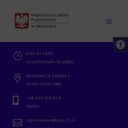
Otwórz 
8:00 do 16:00
}
od poniedziałku do piątku
Brodowo, ul. Szkolna 1

63-000 Środa Wlkp.
+48 ‭605 905 016‬

telefon
nsp.brodowo@edu-21.pl
