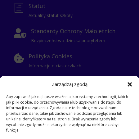
Statut
h
Aktualny statut szkoły
Standardy Ochrony Małoletnich

Bezpieczeństwo dziecka priorytetem
Polityka Cookies

Informacje o ciasteczkach
Polityka Prywatności

Zarządzaj zgodą
Klauzula Informacyjna
Aby zapewnić jak najlepsze wrażenia, korzystamy z technologii, takich
jak pliki cookie, do przechowywania i/lub uzyskiwania dostępu do
RODO
i
informacji o urządzeniu. Zgoda na te technologie pozwoli nam
przetwarzać dane, takie jak zachowanie podczas przeglądania lub
klauzula dla stażysty
unikalne identyfikatory na tej stronie. Brak wyrażenia zgody lub
klauzula dla kontrahentów
wycofanie zgody może niekorzystnie wpłynąć na niektóre cechy i
klauzula informacyjna dla pracowników
funkcje.
klauzula dla gości