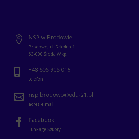
NSP w Brodowie

Brodowo, ul. Szkolna 1
63-000 Środa Wlkp.
+48 605 905 016

telefon
nsp.brodowo@edu-21.pl

adres e-mail
Facebook

FunPage Szkoły