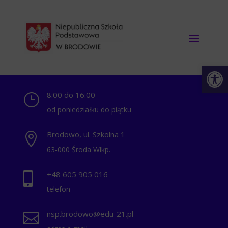
Otwórz 
8:00 do 16:00
}
od poniedziałku do piątku
Brodowo, ul. Szkolna 1

63-000 Środa Wlkp.
+48 ‭605 905 016‬

telefon
nsp.brodowo@edu-21.pl
