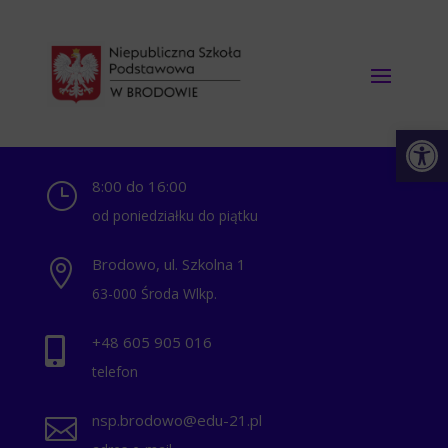
Otwórz 
8:00 do 16:00
}
od poniedziałku do piątku
Brodowo, ul. Szkolna 1

63-000 Środa Wlkp.
+48 ‭605 905 016‬

telefon
nsp.brodowo@edu-21.pl
