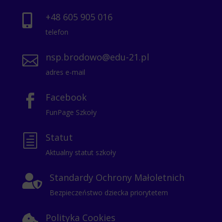
+48 605 905 016

telefon
nsp.brodowo@edu-21.pl

adres e-mail
Facebook

FunPage Szkoły
Statut
h
Aktualny statut szkoły
Standardy Ochrony Małoletnich

Bezpieczeństwo dziecka priorytetem
Polityka Cookies
