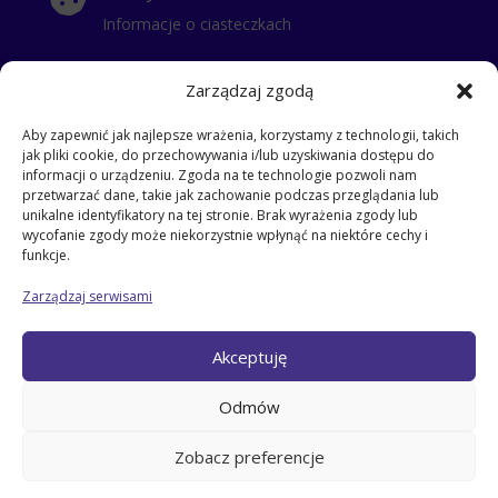
Informacje o ciasteczkach
Polityka Prywatności

Zarządzaj zgodą
Klauzula Informacyjna
Aby zapewnić jak najlepsze wrażenia, korzystamy z technologii, takich
jak pliki cookie, do przechowywania i/lub uzyskiwania dostępu do
RODO
i
informacji o urządzeniu. Zgoda na te technologie pozwoli nam
przetwarzać dane, takie jak zachowanie podczas przeglądania lub
klauzula dla stażysty
unikalne identyfikatory na tej stronie. Brak wyrażenia zgody lub
klauzula dla kontrahentów
wycofanie zgody może niekorzystnie wpłynąć na niektóre cechy i
klauzula informacyjna dla pracowników
funkcje.
klauzula dla gości
Zarządzaj serwisami
klauzula dla pracowników
klauzula dla zatrudnionych na umowe zlecenie
Akceptuję
klauzula – przyjęcie dziecka do szkoły
klauzula dla odbierających dzieci ze szkoły
Odmów
klauzula dla rodziców
Klauzula dla kandydata do pracy
Zobacz preferencje