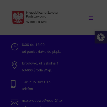
Otwórz 
8:00 do 16:00
}
od poniedziałku do piątku
Brodowo, ul. Szkolna 1

63-000 Środa Wlkp.
+48 ‭605 905 016‬

telefon
nsp.brodowo@edu-21.pl
