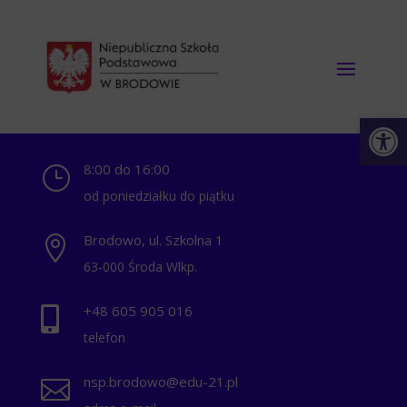
Otwórz 
8:00 do 16:00
}
od poniedziałku do piątku
Brodowo, ul. Szkolna 1

63-000 Środa Wlkp.
+48 ‭605 905 016‬

telefon
nsp.brodowo@edu-21.pl
