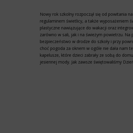
Nowy rok szkolny rozpoczął się od powitania na
regulaminem świetlicy, a także wyposażeniem ś
plastyczne nawiązujące do wakacji oraz integr
zarówno w sali, jak i na świeżym powietrzu. Na
bezpieczeństwo w drodze do szkoły i przy powro
choć pogoda za oknem w ogóle nie dała nam teg
kapelusze, które dzieci zabrały ze sobą do domu
jesiennej mody. Jak zawsze świętowaliśmy Dzie