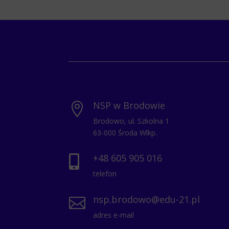
NSP w Brodowie

Brodowo, ul. Szkolna 1
63-000 Środa Wlkp.
+48 605 905 016

telefon
nsp.brodowo@edu-21.pl

adres e-mail