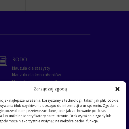
RODO
i
klauzula dla stażysty
klauzula dla kontrahentów
klauzula informacyjna dla pracowników
klauzula dla gości
Zarządzaj zgodą
klauzula dla pracowników
 jak najlepsze wrażenia, korzystamy z technologii, takich jak pliki cookie,
klauzula dla zatrudnionych na umowe
ywania i/lub uzyskiwania dostępu do informacji o urządzeniu. Zgoda na
zlecenie
gie pozwoli nam przetwarzać dane, takie jak zachowanie podczas
klauzula – przyjęcie dziecka do szkoły
 lub unikalne identyfikatory na tej stronie. Brak wyrażenia zgody lub
klauzula dla odbierających dzieci ze
gody może niekorzystnie wpłynąć na niektóre cechy i funkcje.
szkoły