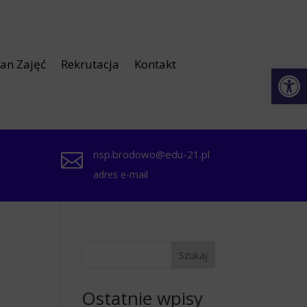
lan Zajęć
Rekrutacja
Kontakt
Otwórz 
nsp.brodowo@edu-21.pl

adres e-mail
Szukaj
Ostatnie wpisy