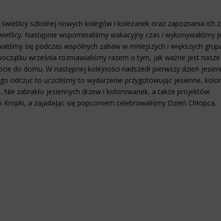
 świetlicy szkolnej nowych kolegów i koleżanek oraz zapoznania ich z
wietlicy. Następnie wspominaliśmy wakacyjny czas i wykonywaliśmy 
owaliśmy się podczas wspólnych zabaw w mniejszych i większych grup
 początku września rozmawialiśmy razem o tym, jak ważne jest nasze
cie do domu. W następnej kolejności nadszedł pierwszy dzień jesien
o odczuć to uczciliśmy to wydarzenie przygotowując jesienne, kol
. Nie zabrakło jesiennych drzew i kolorowanek, a także projektów
ń Kropki, a zajadając się popcornem celebrowaliśmy Dzień Chłopca.