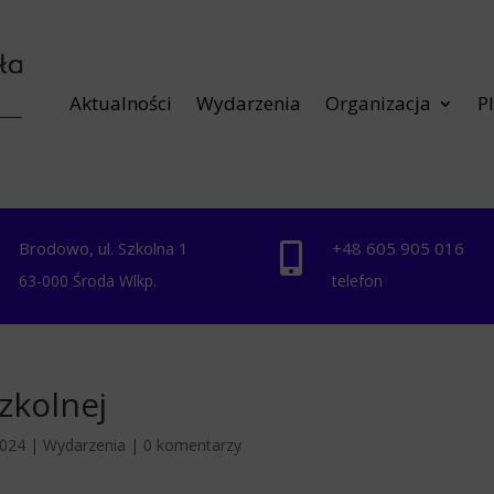
Aktualności
Wydarzenia
Organizacja
P
Brodowo, ul. Szkolna 1
+48 ‭605 905 016‬


63-000 Środa Wlkp.
telefon
zkolnej
2024
|
Wydarzenia
|
0 komentarzy