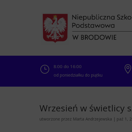
8:00 do 16:00
}
od poniedziałku do piątku
Wrzesień w świetlicy s
utworzone przez
Marta Andrzejewska
|
paź 1, 