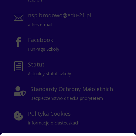
nsp.brodowo@edu-21.pl

adres e-mail
Facebook

FunPage Szkoły
Statut
h
Aktualny statut szkoły
Standardy Ochrony Małoletnich

Bezpieczeństwo dziecka priorytetem
Polityka Cookies

Informacje o ciasteczkach