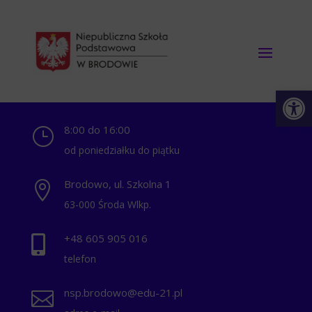
Otwórz 
8:00 do 16:00
}
od poniedziałku do piątku
Brodowo, ul. Szkolna 1

63-000 Środa Wlkp.
+48 ‭605 905 016‬

telefon
nsp.brodowo@edu-21.pl
