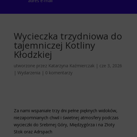
adres e-mail
Wycieczka trzydniowa do
tajemniczej Kotliny
Kłodzkiej
utworzone przez
Katarzyna Kaźmierczak
|
cze 3, 2026
|
Wydarzenia
|
0 komentarzy
Za nami wspaniałe trzy dni pełne pięknych widoków,
niezapomnianych chwil i świetnej atmosfery podczas
wycieczki do Srebrnej Góry, Międzygórza i na Złoty
Stok oraz Adrspach