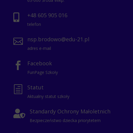
63-000 Środa Wlkp.
+48 605 905 016

telefon
nsp.brodowo@edu-21.pl

adres e-mail
Facebook

FunPage Szkoły
Statut
h
Aktualny statut szkoły
Standardy Ochrony Małoletnich

Bezpieczeństwo dziecka priorytetem