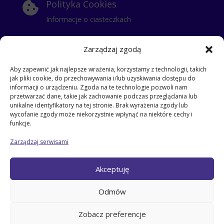
Polityka Cookies

Informacje o ciasteczkach
Polityka Prywatności

Zarządzaj zgodą
Klauzula Informacyjna
Aby zapewnić jak najlepsze wrażenia, korzystamy z technologii, takich
jak pliki cookie, do przechowywania i/lub uzyskiwania dostępu do
RODO
i
informacji o urządzeniu. Zgoda na te technologie pozwoli nam
przetwarzać dane, takie jak zachowanie podczas przeglądania lub
klauzula dla stażysty
unikalne identyfikatory na tej stronie. Brak wyrażenia zgody lub
klauzula dla kontrahentów
wycofanie zgody może niekorzystnie wpłynąć na niektóre cechy i
klauzula informacyjna dla pracowników
funkcje.
klauzula dla gości
Zarządzaj serwisami
klauzula dla pracowników
klauzula dla zatrudnionych na umowe zlecenie
Akceptuję
klauzula – przyjęcie dziecka do szkoły
klauzula dla odbierających dzieci ze szkoły
Odmów
klauzula dla rodziców
Klauzula dla kandydata do pracy
Zobacz preferencje