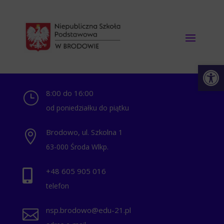
Otwórz 
8:00 do 16:00
}
od poniedziałku do piątku
Brodowo, ul. Szkolna 1

63-000 Środa Wlkp.
+48 ‭605 905 016‬

telefon
nsp.brodowo@edu-21.pl
